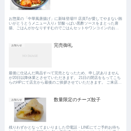
お惣菜の「中華風唐揚げ」に新味登場!!! 店員Tが愛してやまない賄
いがとうとうメニュー入り♪ 甘酸っぱい黒酢ソースをまとった唐
揚、ごはんがかなりすすむのでごはんセットやワンコインのお弁
当のおかずとしてもおすすめです。 千切りキャベツをプラス...
完売御礼
お知らせ
最後に仕込んだ商品すべて完売となったため、申し訳ありません
が20日以降休業とさせていただきます。 21日の閉店をもってこち
らのHPにて店主から最後のご挨拶させていただきます。 ご来店い
ただいたお客様、心より厚く御礼申し上げます。 最後の2日...
数量限定のチーズ餃子
お知らせ
残りわずかとなってまいりました🥺電話・LINEにてご予約お待ち