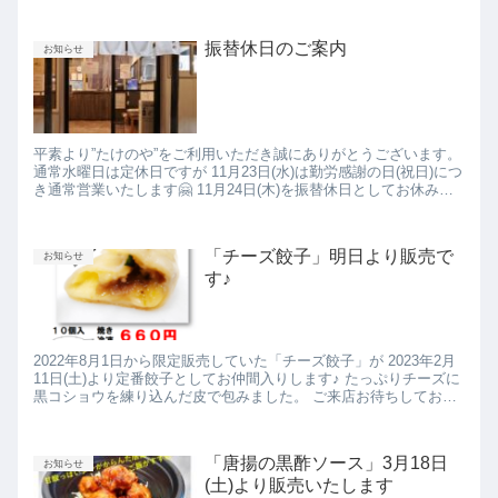
くお願いいたします。 ラスト店頭に立てないのではないかと心
配...
振替休日のご案内
お知らせ
平素より”たけのや”をご利用いただき誠にありがとうございます。
通常水曜日は定休日ですが 11月23日(水)は勤労感謝の日(祝日)につ
き通常営業いたします🤗 11月24日(木)を振替休日としてお休みさ
せていただきます😞 よろしくお願いいたし...
「チーズ餃子」明日より販売で
お知らせ
す♪
2022年8月1日から限定販売していた「チーズ餃子」が 2023年2月
11日(土)より定番餃子としてお仲間入りします♪ たっぷりチーズに
黒コショウを練り込んだ皮で包みました。 ご来店お待ちしており
ます🤗♪
「唐揚の黒酢ソース」3月18日
お知らせ
(土)より販売いたします